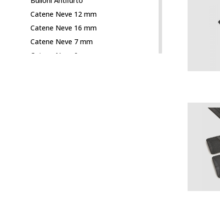
Bulloni Antifurto
Catene Neve 12 mm
Catene Neve 16 mm
Catene Neve 7 mm
Catene Neve 9 mm
Catene Neve a Calza Arctic
Catene Neve a Calza Goodyear
Catene Neve a Calza Melchioni
Catene Neve x Auto Non Catenabili
Copriauto
Coprisedili e Fodere
Deflettori G3 Auto
Dispositivi per auto
Manutenzione e Soccorso
Pomelli e cuffie leva cambio
Portabici