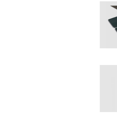
Portasci
Spazzole Tergicristallo
Tappeti Moquette Specifici
Tappetini in Gomma e Gomma-
Moquette
Trombe Fisa
Carrozzeria Auto
Chimico Auto
Meccanica Auto
Olio Auto