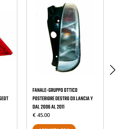
FANALE-GRUPPO OTTICO
FANA
UGEOT
POSTERIORE DESTRO DX LANCIA Y
POSTE
DAL 2006 AL 2011
DAL 2
€ 45.00
€ 75