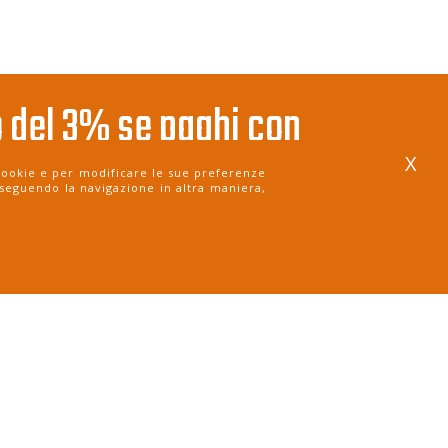
 del 3% se paghi con
co
X
i cookie e per modificare le sue preferenze
seguendo la navigazione in altra maniera,
 2/4 giorni lavorativi dall'ordine
ACI