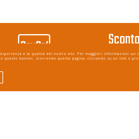
Sconto
bonifi
 esperienza e la qualità del nostro sito. Per maggiori informazioni su
do questo banner, scorrendo questa pagina, cliccando su un link o pro
pagamento
Consegna in
paypal
CONTATT