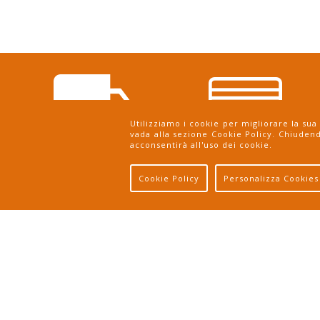
Utilizziamo i cookie per migliorare la sua
vada alla sezione Cookie Policy. Chiuden
acconsentirà all'uso dei cookie.
spedizione
pagamento
gratuita
con carta
Cookie Policy
Personalizza Cookies