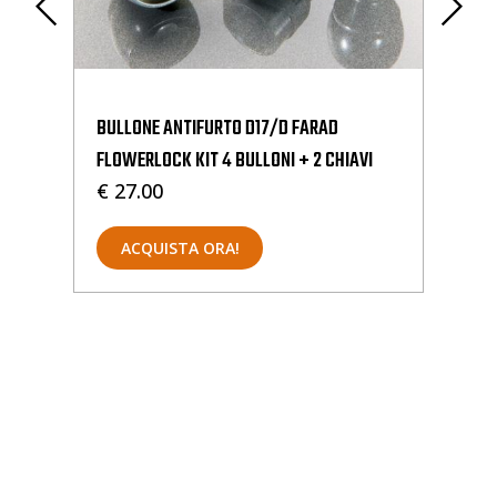
BULLONE ANTIFURTO D17/D FARAD
BUL
FLOWERLOCK KIT 4 BULLONI + 2 CHIAVI
FLO
€ 27.00
€ 
ACQUISTA ORA!