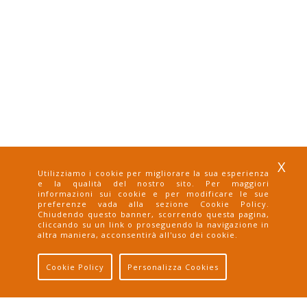
X
Utilizziamo i cookie per migliorare la sua esperienza
e la qualità del nostro sito. Per maggiori
informazioni sui cookie e per modificare le sue
preferenze vada alla sezione Cookie Policy.
Chiudendo questo banner, scorrendo questa pagina,
spedizione
pagamento
pagamento
cliccando su un link o proseguendo la navigazione in
altra maniera, acconsentirà all'uso dei cookie.
gratuita
con carta
paypal
Cookie Policy
Personalizza Cookies
Sconto del 3% se paghi con